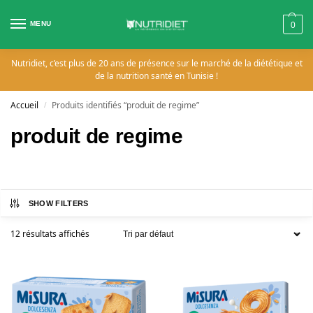
MENU
0
Nutridiet, c’est plus de 20 ans de présence sur le marché de la diététique et
de la nutrition santé en Tunisie !
Accueil
Produits identifiés “produit de regime”
/
produit de regime
SHOW FILTERS
12 résultats affichés