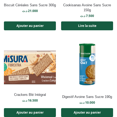
Biscuit Céréales Sans Sucre 300g
Cookisanas Avoine Sans Sucre
150g
د.ت
21.000
د.ت
7.500
Ajouter au panier
Lire la suite
Crackers Blé Intégral
Digestif Avoine Sans Sucre 190g
د.ت
16.500
د.ت
10.000
Ajouter au panier
Ajouter au panier