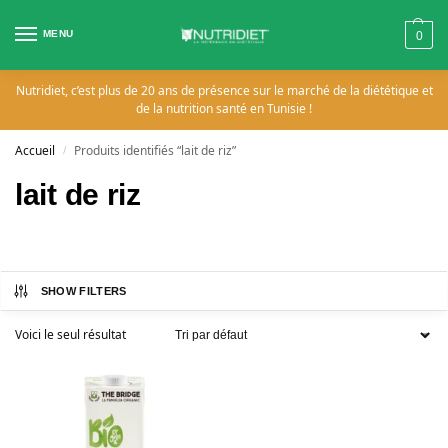
MENU
0
Nutridiet, c’est plus de 20 ans de présence sur le marché de la diététique et
de la nutrition santé en Tunisie !
Accueil
Produits identifiés “lait de riz”
/
lait de riz
SHOW FILTERS
Voici le seul résultat