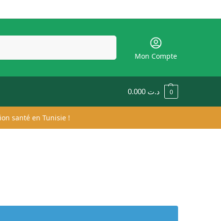
Recherche
Mon Compte
0.000
د.ت
0
ion santé en Tunisie !