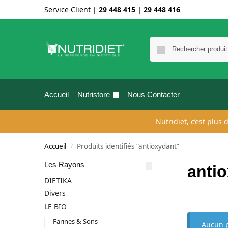
Service Client |
29 448 415
|
29 448 416
Accueil
Nutristore
Nous Contacter
Nutridiet, c’est plus
Accueil
Produits identifiés “antioxydant”
/
Les Rayons
anti
DIETIKA
Divers
LE BIO
Farines & Sons
Aucun p