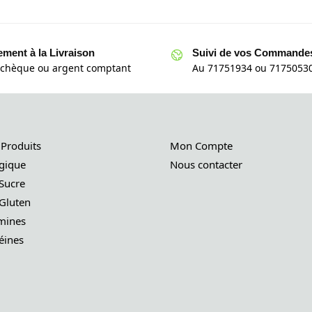
ement à la Livraison
Suivi de vos Commande
 chèque ou argent comptant
Au 71751934 ou 71750530
 Produits
Mon Compte
gique
Nous contacter
Sucre
Gluten
mines
éines