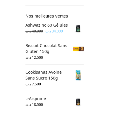
Nos meilleures ventes
Ashwazinc 60 Gélules
د.ت
40.000
د.ت
34.000
Biscuit Chocolat Sans
Gluten 150g
د.ت
12.500
Cookisanas Avoine
Sans Sucre 150g
د.ت
7.500
L-Arginine
د.ت
18.500