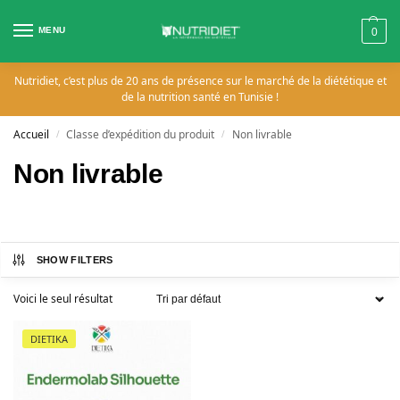
MENU
0
Nutridiet, c’est plus de 20 ans de présence sur le marché de la diététique et
de la nutrition santé en Tunisie !
Accueil
Classe d’expédition du produit
Non livrable
/
/
Non livrable
SHOW FILTERS
Voici le seul résultat
DIETIKA