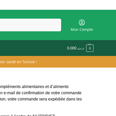
Recherche
Mon Compte
0.000
د.ت
0
ion santé en Tunisie !
ompléments alimentaires et d’aliments
z un e-mail de confirmation de votre commande
idation, votre commande sera expédiée dans les