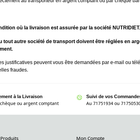
ectement au transporteur en argent comptant ou par chèque ba
ition où la livraison est assurée par la société NUTRIDIET
ut autre société de transport doivent être réglées en arg
ement.
justificatives peuvent vous être demandées par e-mail ou télé
elles fraudes.
ement à la Livraison
Suivi de vos Commande
 chèque ou argent comptant
Au 71751934 ou 71750530
 Produits
Mon Compte