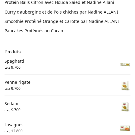
Protein Balls Citron avec Houda Saied et Nadine Allani
Curry d’aubergine et de Pois chiches par Nadine ALLANI
Smoothie Protéiné Orange et Carotte par Nadine ALLANI
Pancakes Protéinés au Cacao
Produits
Spaghetti
د.ت
9.700
Penne rigate
د.ت
9.700
Sedani
د.ت
9.700
Lasagnes
د.ت
12.800