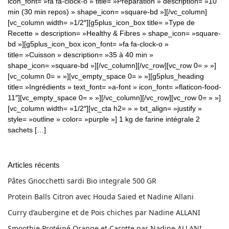
icon_font= »fa fa-clock-o » title= »Préparation » description= »10
min (30 min repos) » shape_icon= »square-bd »][/vc_column]
[vc_column width= »1/2″][g5plus_icon_box title= »Type de
Recette » description= »Healthy & Fibres » shape_icon= »square-
bd »][g5plus_icon_box icon_font= »fa fa-clock-o »
title= »Cuisson » description= »35 à 40 min »
shape_icon= »square-bd »][/vc_column][/vc_row][vc_row 0= » »]
[vc_column 0= » »][vc_empty_space 0= » »][g5plus_heading
title= »Ingrédients » text_font= »a-font » icon_font= »flaticon-food-
11″][vc_empty_space 0= » »][/vc_column][/vc_row][vc_row 0= » »]
[vc_column width= »1/2″][vc_cta h2= » » txt_align= »justify »
style= »outline » color= »purple »] 1 kg de farine intégrale 2
sachets […]
Articles récents
Pâtes Gnocchetti sardi Bio integrale 500 GR
Protein Balls Citron avec Houda Saied et Nadine Allani
Curry d’aubergine et de Pois chiches par Nadine ALLANI
Smoothie Protéiné Orange et Carotte par Nadine ALLANI