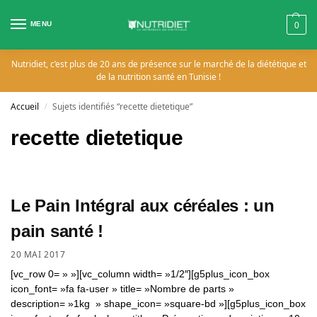
MENU
0
Nutridiet, c’est plus de 20 ans de présence sur le marché de la diététique et
de la nutrition santé en Tunisie !
Accueil
Sujets identifiés “recette dietetique”
/
recette dietetique
Le Pain Intégral aux céréales : un
pain santé !
20 MAI 2017
[vc_row 0= » »][vc_column width= »1/2″][g5plus_icon_box
icon_font= »fa fa-user » title= »Nombre de parts »
description= »1kg » shape_icon= »square-bd »][g5plus_icon_box