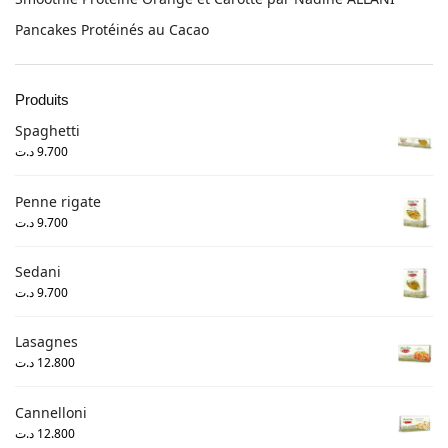
Pancakes Protéinés au Cacao
Produits
Spaghetti
د.ت
9.700
Penne rigate
د.ت
9.700
Sedani
د.ت
9.700
Lasagnes
د.ت
12.800
Cannelloni
د.ت
12.800