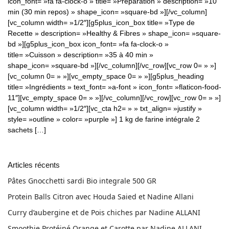
icon_font= »fa fa-clock-o » title= »Préparation » description= »10
min (30 min repos) » shape_icon= »square-bd »][/vc_column]
[vc_column width= »1/2″][g5plus_icon_box title= »Type de
Recette » description= »Healthy & Fibres » shape_icon= »square-
bd »][g5plus_icon_box icon_font= »fa fa-clock-o »
title= »Cuisson » description= »35 à 40 min »
shape_icon= »square-bd »][/vc_column][/vc_row][vc_row 0= » »]
[vc_column 0= » »][vc_empty_space 0= » »][g5plus_heading
title= »Ingrédients » text_font= »a-font » icon_font= »flaticon-food-
11″][vc_empty_space 0= » »][/vc_column][/vc_row][vc_row 0= » »]
[vc_column width= »1/2″][vc_cta h2= » » txt_align= »justify »
style= »outline » color= »purple »] 1 kg de farine intégrale 2
sachets […]
Articles récents
Pâtes Gnocchetti sardi Bio integrale 500 GR
Protein Balls Citron avec Houda Saied et Nadine Allani
Curry d’aubergine et de Pois chiches par Nadine ALLANI
Smoothie Protéiné Orange et Carotte par Nadine ALLANI