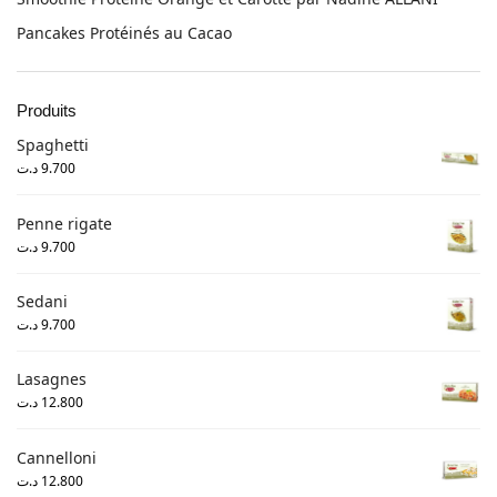
Pancakes Protéinés au Cacao
Produits
Spaghetti
د.ت
9.700
Penne rigate
د.ت
9.700
Sedani
د.ت
9.700
Lasagnes
د.ت
12.800
Cannelloni
د.ت
12.800