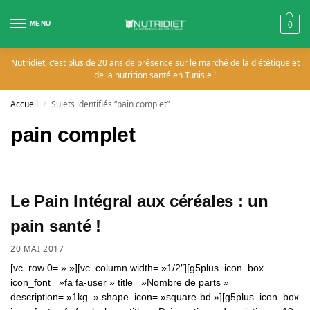
MENU
0
Nutridiet, c’est plus de 20 ans de présence sur le marché de la diététique et
de la nutrition santé en Tunisie !
Accueil
Sujets identifiés “pain complet”
/
pain complet
Le Pain Intégral aux céréales : un
pain santé !
20 MAI 2017
[vc_row 0= » »][vc_column width= »1/2″][g5plus_icon_box
icon_font= »fa fa-user » title= »Nombre de parts »
description= »1kg » shape_icon= »square-bd »][g5plus_icon_box