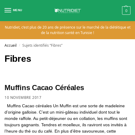
MENU
0
Nutridiet, c’est plus de 20 ans de présence sur le marché de la diététique et
de la nutrition santé en Tunisie !
Accueil
Sujets identifiés “Fibres”
/
Fibres
Muffins Cacao Céréales
10 NOVEMBRE 2017
Muffins Cacao céréales Un Muffin est une sorte de madeleine
d’origine galloise. C’est un mini-gâteau individuel dont tout le
monde raffole. Au petit-déjeuner ou en collation, les muffins sont
toujours gagnants. Tendres et moelleux, ils raviront vos invités à
l’heure du thé ou du café. En plus d’être savoureuse, cette