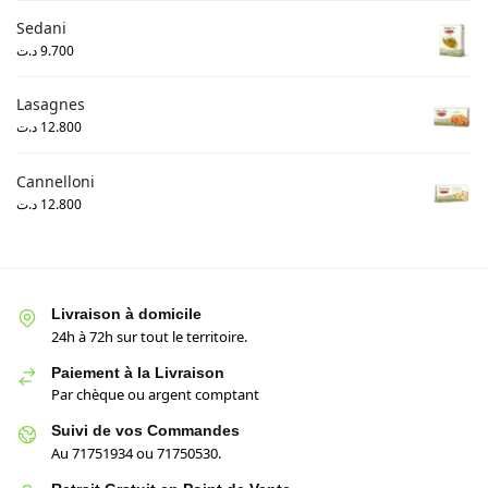
Sedani
د.ت
9.700
Lasagnes
د.ت
12.800
Cannelloni
د.ت
12.800
Livraison à domicile
24h à 72h sur tout le territoire.
Paiement à la Livraison
Par chèque ou argent comptant
Suivi de vos Commandes
Au 71751934 ou 71750530.