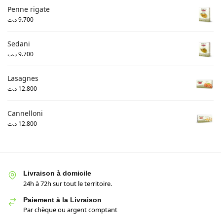
Penne rigate
د.ت
9.700
Sedani
د.ت
9.700
Lasagnes
د.ت
12.800
Cannelloni
د.ت
12.800
Livraison à domicile
24h à 72h sur tout le territoire.
Paiement à la Livraison
Par chèque ou argent comptant