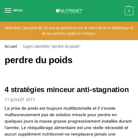
MENU
0
Nutridiet, c’est plus de 20 ans de présence sur le marché de la diététique et
de la nutrition santé en Tunisie !
Accueil
Sujets identifiés “perdre du poids”
/
perdre du poids
4 stratégies minceur anti-stagnation
11 JUILLET 2017
La prise de poids est toujours multifactorielle et il n’existe
malheureusement pas de solution miracle pour perdre en
quelques jours la masse grasse progressivement installée durant
l’année. Le rééquilibrage alimentaire est une réelle nécessité et
aucun supplément nutritionnel ne remplacera jamais une